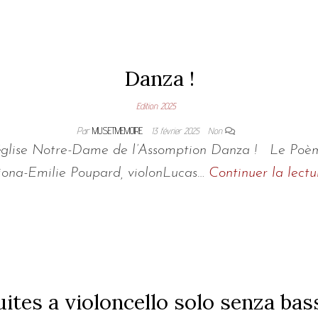
Danza !
Edition 2025
Par
MUSETMEMOIRE
13 février 2025
Non
, église Notre-Dame de l’Assomption Danza ! Le Poè
iona-Emilie Poupard, violonLucas…
Continuer la lectu
uites a violoncello solo senza bas