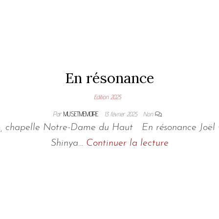
En résonance
Edition 2025
Par
MUSETMEMOIRE
13 février 2025
Non
p, chapelle Notre-Dame du Haut En résonance Joël G
Shinya…
Continuer la lecture