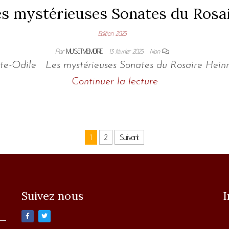
s mystérieuses Sonates du Rosa
Edition 2025
Par
MUSETMEMOIRE
13 février 2025
Non
Sainte-Odile Les mystérieuses Sonates du Rosaire Hei
Continuer la lecture
1
2
Suivant
Suivez nous
I