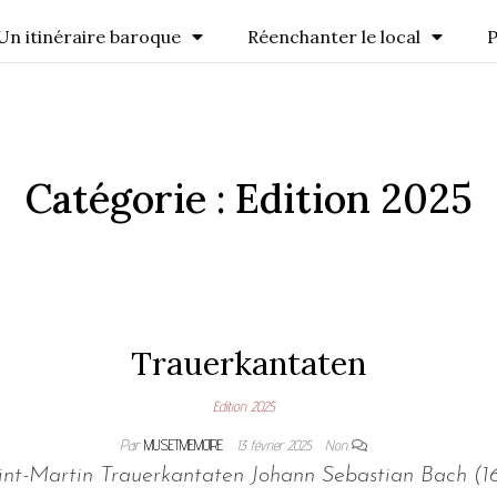
Un itinéraire baroque
Réenchanter le local
P
Catégorie :
Edition 2025
Trauerkantaten
Edition 2025
Par
MUSETMEMOIRE
13 février 2025
Non
aint-Martin Trauerkantaten Johann Sebastian Bach (16