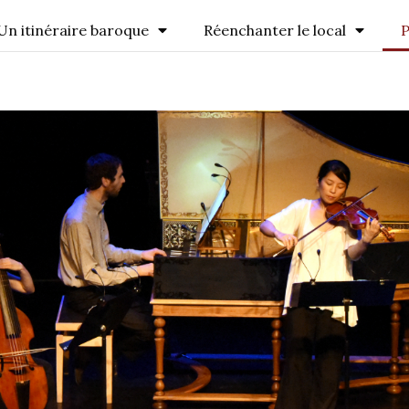
Un itinéraire baroque
Réenchanter le local
P