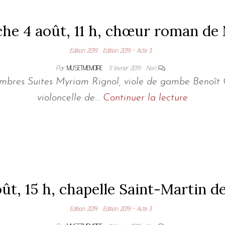
he 4 août, 11 h, chœur roman de 
Edition 2019
Edition 2019 - Acte 3
Par
MUSETMEMOIRE
11 février 2019
Non
res Suites Myriam Rignol, viole de gambe Benoît Co
violoncelle de…
Continuer la lecture
ût, 15 h, chapelle Saint-Martin 
Edition 2019
Edition 2019 - Acte 3