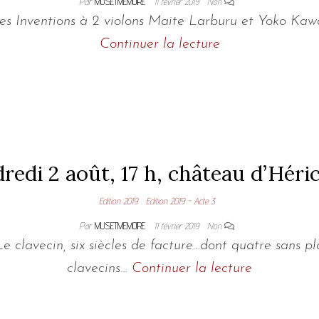
Par
MUSETMEMOIRE
11 février 2019
Non
Inventions à 2 violons Maite Larburu et Yoko Kawak
Continuer la lecture
redi 2 août, 17 h, château d’Héri
Edition 2019
Edition 2019 - Acte 3
Par
MUSETMEMOIRE
11 février 2019
Non
e clavecin, six siècles de facture…dont quatre sans p
clavecins…
Continuer la lecture