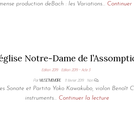
mense production deBach : les Variations…
Continuer 
 église Notre-Dame de l’Assomp
Edition 2019
Edition 2019 - Acte 3
Par
MUSETMEMOIRE
11 février 2019
Non
Sonate et Partita Yoko Kawakubo, violon Benoît Cola
instruments…
Continuer la lecture