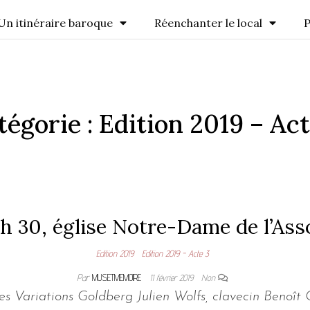
Un itinéraire baroque
Réenchanter le local
P
tégorie :
Edition 2019 – Act
 h 30, église Notre-Dame de l’As
Edition 2019
Edition 2019 - Acte 3
Par
MUSETMEMOIRE
11 février 2019
Non
Variations Goldberg Julien Wolfs, clavecin Benoît C