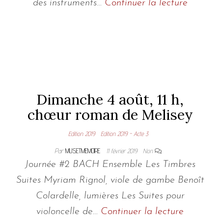
des instruments…
Continuer la lecture
Dimanche 4 août, 11 h,
chœur roman de Melisey
Edition 2019
Edition 2019 - Acte 3
Par
MUSETMEMOIRE
11 février 2019
Non
Journée #2 BACH Ensemble Les Timbres
Suites Myriam Rignol, viole de gambe Benoît
Colardelle, lumières Les Suites pour
violoncelle de…
Continuer la lecture