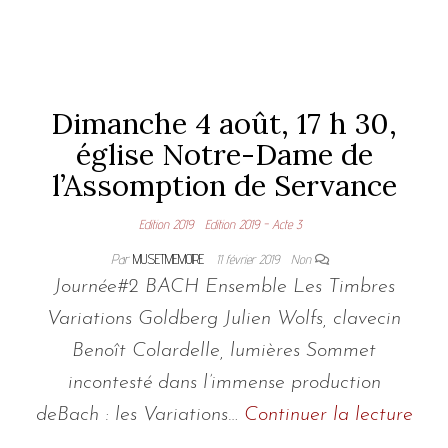
Dimanche 4 août, 17 h 30,
église Notre-Dame de
l’Assomption de Servance
Edition 2019
Edition 2019 - Acte 3
Par
MUSETMEMOIRE
11 février 2019
Non
Journée#2 BACH Ensemble Les Timbres
Variations Goldberg Julien Wolfs, clavecin
Benoît Colardelle, lumières Sommet
incontesté dans l’immense production
deBach : les Variations…
Continuer la lecture