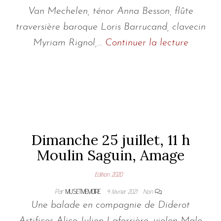
Van Mechelen, ténor Anna Besson, flûte
traversière baroque Loris Barrucand, clavecin
Myriam Rignol,…
Continuer la lecture
Dimanche 25 juillet, 11 h
Moulin Saguin, Amage
Edition 2020
Par
MUSETMEMOIRE
4 février 2021
Non
Une balade en compagnie de Diderot
Artifices Alice Julien-Laferrière, violon Malo