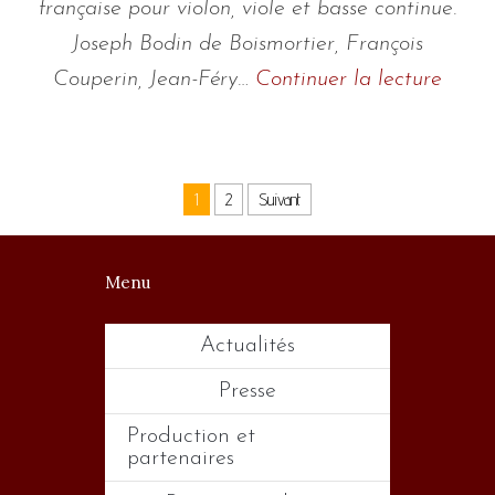
française pour violon, viole et basse continue.
Joseph Bodin de Boismortier, François
Couperin, Jean-Féry…
Continuer la lecture
1
2
Suivant
Menu
Actualités
Presse
Production et
partenaires