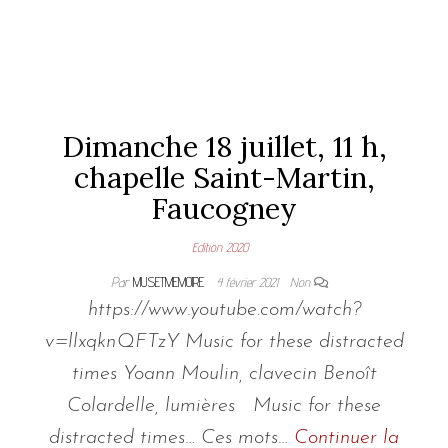
Dimanche 18 juillet, 11 h,
chapelle Saint-Martin,
Faucogney
Edition 2020
Par
MUSETMEMOIRE
4 février 2021
Non
https://www.youtube.com/watch?
v=llxqknQFTzY Music for these distracted
times Yoann Moulin, clavecin Benoît
Colardelle, lumières Music for these
distracted times… Ces mots…
Continuer la