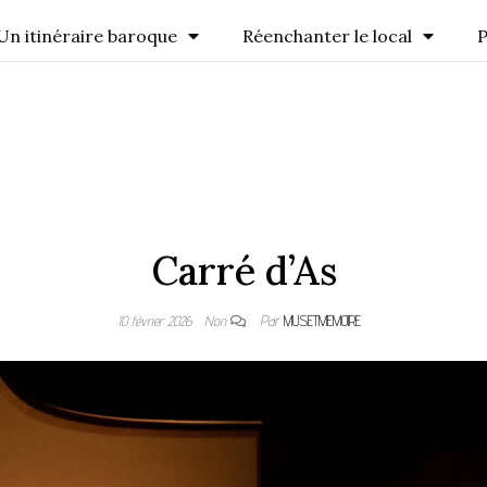
Un itinéraire baroque
Réenchanter le local
P
Carré d’As
10 février 2026
Non
Par
MUSETMEMOIRE