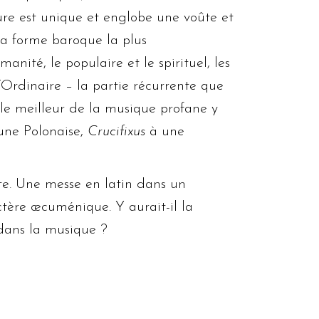
ture est unique et englobe une voûte et
 la forme baroque la plus
anité, le populaire et le spirituel, les
l’Ordinaire – la partie récurrente que
le meilleur de la musique profane y
une Polonaise,
Crucifixus
à une
nte. Une messe en latin dans un
tère œcuménique. Y aurait-il la
 dans la musique ?