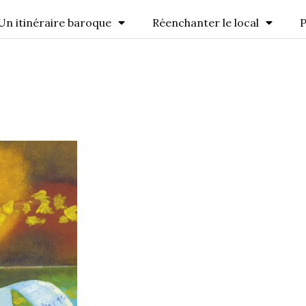
Un itinéraire baroque
Réenchanter le local
P